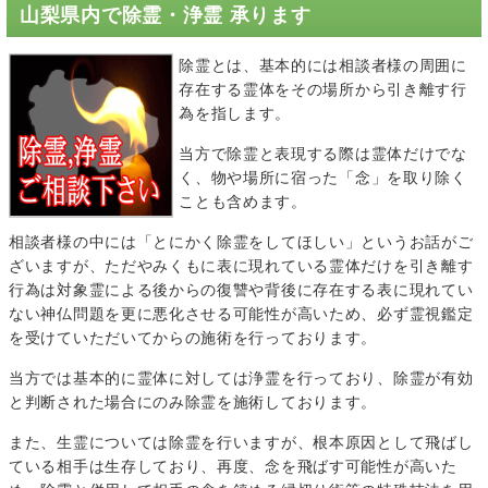
山梨県内で除霊・浄霊 承ります
除霊とは、基本的には相談者様の周囲に
存在する霊体をその場所から引き離す行
為を指します。
当方で除霊と表現する際は霊体だけでな
く、物や場所に宿った「念」を取り除く
ことも含めます。
相談者様の中には「とにかく除霊をしてほしい」というお話がご
ざいますが、ただやみくもに表に現れている霊体だけを引き離す
行為は対象霊による後からの復讐や背後に存在する表に現れてい
ない神仏問題を更に悪化させる可能性が高いため、必ず霊視鑑定
を受けていただいてからの施術を行っております。
当方では基本的に霊体に対しては浄霊を行っており、除霊が有効
と判断された場合にのみ除霊を施術しております。
また、生霊については除霊を行いますが、根本原因として飛ばし
ている相手は生存しており、再度、念を飛ばす可能性が高いた