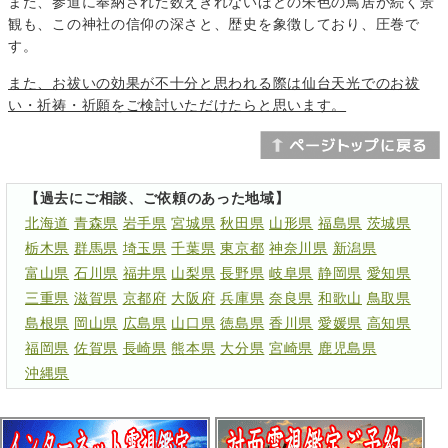
また、参道に奉納された数えきれないほどの朱色の鳥居が続く景
観も、この神社の信仰の深さと、歴史を象徴しており、圧巻で
す。
また、お祓いの効果が不十分と思われる際は仙台天光でのお祓
い・祈祷・祈願をご検討いただけたらと思います。
【過去にご相談、ご依頼のあった地域】
北海道
青森県
岩手県
宮城県
秋田県
山形県
福島県
茨城県
栃木県
群馬県
埼玉県
千葉県
東京都
神奈川県
新潟県
富山県
石川県
福井県
山梨県
長野県
岐阜県
静岡県
愛知県
三重県
滋賀県
京都府
大阪府
兵庫県
奈良県
和歌山
鳥取県
島根県
岡山県
広島県
山口県
徳島県
香川県
愛媛県
高知県
福岡県
佐賀県
長崎県
熊本県
大分県
宮崎県
鹿児島県
沖縄県