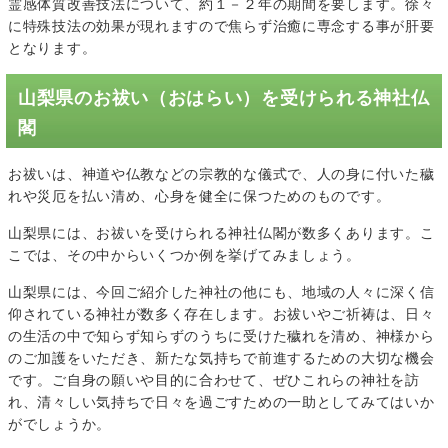
霊感体質改善技法について、約１－２年の期間を要します。徐々
に特殊技法の効果が現れますので焦らず治癒に専念する事が肝要
となります。
山梨県のお祓い（おはらい）を受けられる神社仏
閣
お祓いは、神道や仏教などの宗教的な儀式で、人の身に付いた穢
れや災厄を払い清め、心身を健全に保つためのものです。
山梨県には、お祓いを受けられる神社仏閣が数多くあります。こ
こでは、その中からいくつか例を挙げてみましょう。
山梨県には、今回ご紹介した神社の他にも、地域の人々に深く信
仰されている神社が数多く存在します。お祓いやご祈祷は、日々
の生活の中で知らず知らずのうちに受けた穢れを清め、神様から
のご加護をいただき、新たな気持ちで前進するための大切な機会
です。ご自身の願いや目的に合わせて、ぜひこれらの神社を訪
れ、清々しい気持ちで日々を過ごすための一助としてみてはいか
がでしょうか。