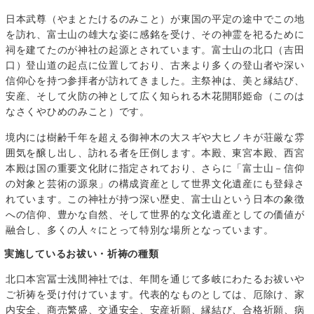
日本武尊（やまとたけるのみこと）が東国の平定の途中でこの地
を訪れ、富士山の雄大な姿に感銘を受け、その神霊を祀るために
祠を建てたのが神社の起源とされています。富士山の北口（吉田
口）登山道の起点に位置しており、古来より多くの登山者や深い
信仰心を持つ参拝者が訪れてきました。主祭神は、美と縁結び、
安産、そして火防の神として広く知られる木花開耶姫命（このは
なさくやひめのみこと）です。
境内には樹齢千年を超える御神木の大スギや大ヒノキが荘厳な雰
囲気を醸し出し、訪れる者を圧倒します。本殿、東宮本殿、西宮
本殿は国の重要文化財に指定されており、さらに「富士山－信仰
の対象と芸術の源泉」の構成資産として世界文化遺産にも登録さ
れています。この神社が持つ深い歴史、富士山という日本の象徴
への信仰、豊かな自然、そして世界的な文化遺産としての価値が
融合し、多くの人々にとって特別な場所となっています。
実施しているお祓い・祈祷の種類
北口本宮冨士浅間神社では、年間を通じて多岐にわたるお祓いや
ご祈祷を受け付けています。代表的なものとしては、厄除け、家
内安全、商売繁盛、交通安全、安産祈願、縁結び、合格祈願、病