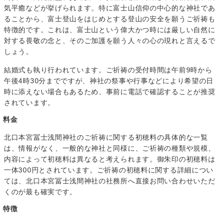
気平癒などが挙げられます。特に富士山信仰の中心的な神社であ
ることから、富士登山をはじめとする登山の安全を願うご祈祷も
特徴的です。これは、富士山という偉大かつ時には厳しい自然に
対する畏敬の念と、そのご加護を願う人々の心の現れと言えるで
しょう。
結婚式も執り行われています。ご祈祷の受付時間は午前9時から
午後4時30分までですが、神社の祭事や行事などにより希望の日
時に添えない場合もあるため、事前に電話で確認することが推奨
されています。
料金
北口本宮冨士浅間神社のご祈祷に関する初穂料の具体的な一覧
は、情報がなく、一般的な神社と同様に、ご祈祷の種類や規模、
内容によって初穂料は異なると考えられます。御朱印の初穂料は
一体300円とされています。ご祈祷の初穂料に関する詳細につい
ては、北口本宮冨士浅間神社の社務所へ直接お問い合わせいただ
くのが最も確実です。
特徴