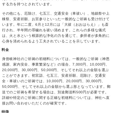
する力を持つとされています。
その他にも、厄除け、七五三、交通安全（車祓い）、地鎮祭や上
棟祭、安産祈願、お宮参りといった一般的なご祈祷も受け付けて
います。年に二度、6月と12月には「大祓（おおはらえ）」も斎
行され、半年間の罪穢れを祓い清めます。これらの多様な儀式
は、火と水という根源的な浄化の力を通じて、参拝者が多角的に
心身を清められるよう工夫されていることを示しています。
料金
身曾岐神社のご祈祷の初穂料については、一般的なご祈祷（神恩
感謝、家内安全、事業繁栄など）の場合、7,000円、10,000円、
20,000円、30,000円、50,000円、そしてそれ以上の金額を選ぶ
ことができます。初宮詣、七五三、安産祈願、厄除け、交通安
全・車祓いのご祈祷では、10,000円、20,000円、30,000円、
50,000円、そしてそれ以上の金額から選ぶ形となっています。郵
送でのご祈祷を希望する場合は、別途郵送料500円が必要です。
詳細や特定のご祈祷に関する正確な初穂料については、神社へ直
接お問い合わせいただくのが確実です。
特徴