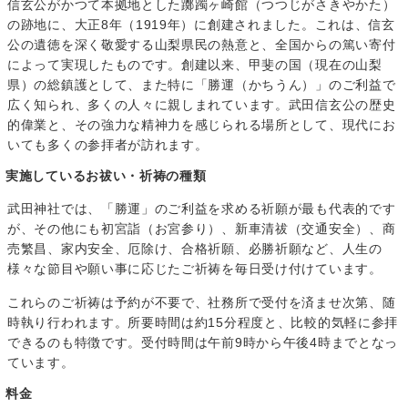
信玄公がかつて本拠地とした躑躅ヶ崎館（つつじがさきやかた）
の跡地に、大正8年（1919年）に創建されました。これは、信玄
公の遺徳を深く敬愛する山梨県民の熱意と、全国からの篤い寄付
によって実現したものです。創建以来、甲斐の国（現在の山梨
県）の総鎮護として、また特に「勝運（かちうん）」のご利益で
広く知られ、多くの人々に親しまれています。武田信玄公の歴史
的偉業と、その強力な精神力を感じられる場所として、現代にお
いても多くの参拝者が訪れます。
実施しているお祓い・祈祷の種類
武田神社では、「勝運」のご利益を求める祈願が最も代表的です
が、その他にも初宮詣（お宮参り）、新車清祓（交通安全）、商
売繁昌、家内安全、厄除け、合格祈願、必勝祈願など、人生の
様々な節目や願い事に応じたご祈祷を毎日受け付けています。
これらのご祈祷は予約が不要で、社務所で受付を済ませ次第、随
時執り行われます。所要時間は約15分程度と、比較的気軽に参拝
できるのも特徴です。受付時間は午前9時から午後4時までとなっ
ています。
料金