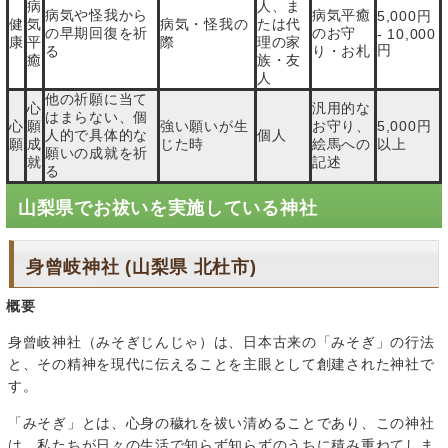
病
人、ま
病気や怪我から
病気平癒
5,000円
健
気
病気・怪我の
たは代
の早期回復を祈
のお守
- 10,000
康
平
際
理の家
円
る
り・お札
癒
族・友
人
他の祈願に当て
心
汎用的な
はまらない、個
心
願
強い願いが生
お守り、
5,000円
人的で具体的な
個人
願
成
じた時
絵馬への
以上
願いの成就を祈
就
記述
る
山梨県でお祓いを実施している神社
身曾岐神社 (山梨県 北杜市)
概要
身曾岐神社（みそぎじんじゃ）は、日本古来の「みそぎ」の行法
と、その精神を現代に伝えることを主眼として創建された神社で
す。
「みそぎ」とは、心身の穢れを祓い清めることであり、この神社
は、私たちが日々の生活で知らず知らずのうちに積み重ねてしま