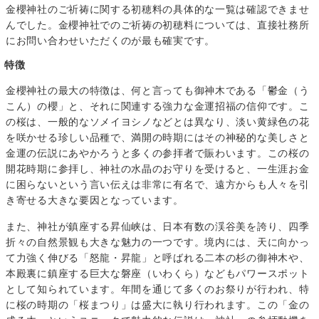
金櫻神社のご祈祷に関する初穂料の具体的な一覧は確認できませ
んでした。金櫻神社でのご祈祷の初穂料については、直接社務所
にお問い合わせいただくのが最も確実です。
特徴
金櫻神社の最大の特徴は、何と言っても御神木である「鬱金（う
こん）の櫻」と、それに関連する強力な金運招福の信仰です。こ
の桜は、一般的なソメイヨシノなどとは異なり、淡い黄緑色の花
を咲かせる珍しい品種で、満開の時期にはその神秘的な美しさと
金運の伝説にあやかろうと多くの参拝者で賑わいます。この桜の
開花時期に参拝し、神社の水晶のお守りを受けると、一生涯お金
に困らないという言い伝えは非常に有名で、遠方からも人々を引
き寄せる大きな要因となっています。
また、神社が鎮座する昇仙峡は、日本有数の渓谷美を誇り、四季
折々の自然景観も大きな魅力の一つです。境内には、天に向かっ
て力強く伸びる「怒龍・昇龍」と呼ばれる二本の杉の御神木や、
本殿裏に鎮座する巨大な磐座（いわくら）などもパワースポット
として知られています。年間を通じて多くのお祭りが行われ、特
に桜の時期の「桜まつり」は盛大に執り行われます。この「金の