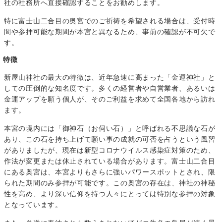
社の社務所へ直接確認することをお勧めします。
特に富士山二合目の奥宮でのご祈祷を希望される場合は、受付時
間や参拝可能な期間が本宮と異なるため、事前の確認が不可欠で
す。
特徴
新屋山神社の最大の特徴は、近年急速に高まった「金運神社」と
しての圧倒的な知名度です。多くの経営者や自営業者、あるいは
金運アップを願う個人が、そのご利益を求めて全国各地から訪れ
ます。
本宮の境内には「御神石（お伺い石）」と呼ばれる不思議な石が
あり、この石を持ち上げて願い事の成就の可否を占うという風習
がありましたが、現在は新型コロナウイルス感染症対策のため、
作法が変更または休止されている場合があります。富士山二合目
にある奥宮は、本宮よりもさらに強いパワースポットとされ、限
られた期間のみ参拝が可能です。この奥宮の存在は、神社の神秘
性を高め、より深い信仰を持つ人々にとっては特別な参拝の対象
となっています。