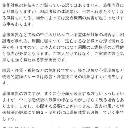
施術対象の神仏もただ黙っている訳ではありません。施術内容に
より異なりますが、相談者様の体調悪化、当方へ行きたくなくな
る気持ちになる、場合によっては交通機関の妨害が起こったりす
る事もあります。
憑依体質などで魂の中に入り込んでいる霊体が対象の場合は、相
談者が暴れる、周囲に嘘をつく、逃亡するなど様々な形で現れる
事がありますので、ご本人だけではなく周囲のご家族等のご理解
と協力が必要となります。ご本人だけではなく、ご家族の方も気
持ちを強く持たれる事が重要です。
除霊・浄霊・祈祷などの施術後ですが、怪奇現象や心霊現象など
物理的霊障のケースは除霊・浄霊後にその現象はすぐに消失しま
す。
憑依体質の方ですが、すぐに心身面が改善する方もいらっしゃい
ますが、中には憑依後の残像の様なものがしばらく残る場合もあ
ります。しかし、心配する必要はございません。当方の用いる特
殊技法の継続にて約２－３年後には憑依体質も改善していく事で
しょう。