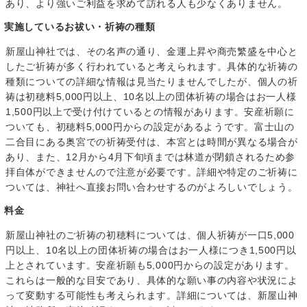
あり、より強いご利益を求めて訪れる人も少なくありません。
実施しているお祓い・祈祷の種類
新屋山神社では、その名声の通り、金運上昇や商売繁盛を中心と
したご祈祷が多く行われていると考えられます。具体的な祈祷の
種類についての詳細な情報は見当たりませんでしたが、個人の祈
祷は初穂料5,000円以上、10名以上の団体祈祷の場合はお一人様
1,500円以上で受け付けているとの情報があります。安産祈願に
ついても、初穂料5,000円からの設定があるようです。富士山の
二合目にある奥宮での祈祷受付は、本宮とは時間が異なる場合が
あり、また、12月から4月下旬頃までは林道が閉鎖されるため参
拝自体ができませんので注意が必要です。詳細や特定のご祈祷に
ついては、神社へ直接お問い合わせするのがよろしいでしょう。
料金
新屋山神社のご祈祷の初穂料については、個人祈祷が一口5,000
円以上、10名以上の団体祈祷の場合はお一人様につき1,500円以
上とされています。安産祈願も5,000円からの設定があります。
これらは一般的な目安であり、具体的な願い事の内容や状況によ
って変動する可能性も考えられます。詳細については、新屋山神