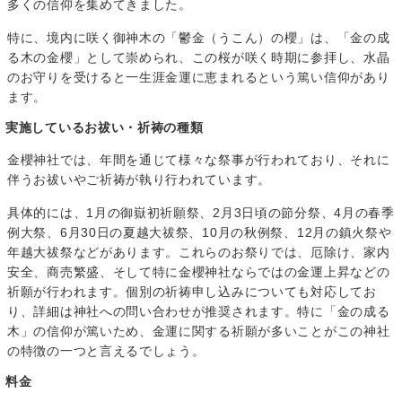
多くの信仰を集めてきました。
特に、境内に咲く御神木の「鬱金（うこん）の櫻」は、「金の成
る木の金櫻」として崇められ、この桜が咲く時期に参拝し、水晶
のお守りを受けると一生涯金運に恵まれるという篤い信仰があり
ます。
実施しているお祓い・祈祷の種類
金櫻神社では、年間を通じて様々な祭事が行われており、それに
伴うお祓いやご祈祷が執り行われています。
具体的には、1月の御嶽初祈願祭、2月3日頃の節分祭、4月の春季
例大祭、6月30日の夏越大祓祭、10月の秋例祭、12月の鎮火祭や
年越大祓祭などがあります。これらのお祭りでは、厄除け、家内
安全、商売繁盛、そして特に金櫻神社ならではの金運上昇などの
祈願が行われます。個別の祈祷申し込みについても対応してお
り、詳細は神社への問い合わせが推奨されます。特に「金の成る
木」の信仰が篤いため、金運に関する祈願が多いことがこの神社
の特徴の一つと言えるでしょう。
料金