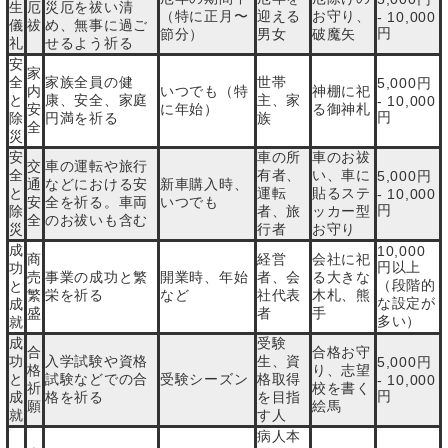
生
厄
災厄を祓い清
（特に正月〜
迎える
お守り、
- 10,000
儀
祓
め、無事に過ご
円
節分）
男女
破魔矢
礼
せるよう祈る
安
家
全
家族全員の健
世帯
5,000円
内
いつでも（特
神棚に祀
と
康、安全、家庭
主、家
- 10,000
安
に年始）
る御神札
円
除
円満を祈る
族
全
災
安
車の所
車のお祓
交
車の運転や旅行
全
有者、
い、車に
5,000円
通
などにおける安
新車購入時、
と
運転
貼るステ
- 10,000
安
全を祈る。車両
いつでも
円
除
者、旅
ッカー型
全
のお祓いも含む
災
行者
お守り
成
10,000
商
経営
会社に祀
円以上
功
売
事業の成功と繁
開業時、年始
者、会
る大きな
（段階的
と
繁
栄を祈る
など
社代表
木札、熊
な設定が
成
盛
者
手
多い）
就
成
受験
合
合格お守
功
入学試験や資格
生、資
5,000円
格
り、志望
と
試験などでの合
受験シーズン
格取得
- 10,000
祈
校を書く
円
成
格を祈る
を目指
願
絵馬
就
す人
病人本