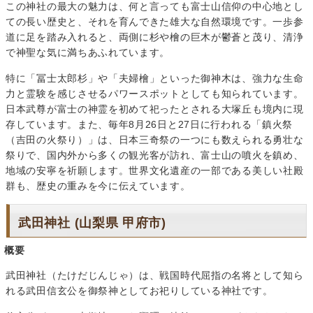
この神社の最大の魅力は、何と言っても富士山信仰の中心地とし
ての長い歴史と、それを育んできた雄大な自然環境です。一歩参
道に足を踏み入れると、両側に杉や檜の巨木が鬱蒼と茂り、清浄
で神聖な気に満ちあふれています。
特に「冨士太郎杉」や「夫婦檜」といった御神木は、強力な生命
力と霊験を感じさせるパワースポットとしても知られています。
日本武尊が富士の神霊を初めて祀ったとされる大塚丘も境内に現
存しています。また、毎年8月26日と27日に行われる「鎮火祭
（吉田の火祭り）」は、日本三奇祭の一つにも数えられる勇壮な
祭りで、国内外から多くの観光客が訪れ、富士山の噴火を鎮め、
地域の安寧を祈願します。世界文化遺産の一部である美しい社殿
群も、歴史の重みを今に伝えています。
武田神社 (山梨県 甲府市)
概要
武田神社（たけだじんじゃ）は、戦国時代屈指の名将として知ら
れる武田信玄公を御祭神としてお祀りしている神社です。