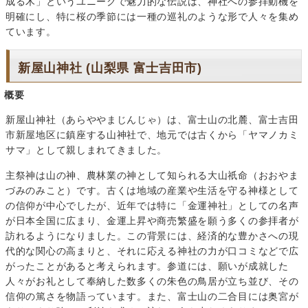
成る木」というユニークで魅力的な伝説は、神社への参拝動機を
明確にし、特に桜の季節には一種の巡礼のような形で人々を集め
ています。
新屋山神社 (山梨県 富士吉田市)
概要
新屋山神社（あらややまじんじゃ）は、富士山の北麓、富士吉田
市新屋地区に鎮座する山神社で、地元では古くから「ヤマノカミ
サマ」として親しまれてきました。
主祭神は山の神、農林業の神として知られる大山祇命（おおやま
づみのみこと）です。古くは地域の産業や生活を守る神様として
の信仰が中心でしたが、近年では特に「金運神社」としての名声
が日本全国に広まり、金運上昇や商売繁盛を願う多くの参拝者が
訪れるようになりました。この背景には、経済的な豊かさへの現
代的な関心の高まりと、それに応える神社の力が口コミなどで広
がったことがあると考えられます。参道には、願いが成就した
人々がお礼として奉納した数多くの朱色の鳥居が立ち並び、その
信仰の篤さを物語っています。また、富士山の二合目には奥宮が