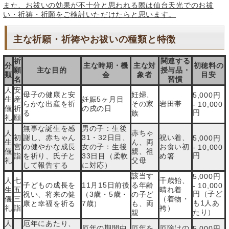
また、お祓いの効果が不十分と思われる際は仙台天光でのお祓
い・祈祷・祈願をご検討いただけたらと思います。
主な祈願・祈祷やお祓いの種類と特徴
祈
関連する
分
主な時期・機
主な対
初穂料の
願
主な目的
授与品・
類
会
象者
目安
名
習慣
人
安
母子の健康と安
妊婦、
5,000円
生
産
妊娠5ヶ月目
らかな出産を祈
その家
岩田帯
- 10,000
儀
祈
の戌の日
円
る
族
礼
願
無事な誕生を感
男の子：生後
人
赤ちゃ
初
謝し、赤ちゃん
31・32日目、
祝い着、
5,000円
生
ん、両
宮
の健やかな成長
女の子：生後
お食い初
- 10,000
儀
親、祖
円
詣
を祈り、氏子と
33日目（柔軟
め箸
礼
父母
して報告する
に対応）
該当す
5,000円
人
七
千歳飴、
子どもの成長を
11月15日前後
る年齢
- 10,000
生
五
晴れ着
円（子ど
祝い、将来の健
（3歳・5歳・
の子ど
儀
三
（着物・
も1人あ
康と幸福を祈る
7歳）
も、両
礼
詣
袴）
たり）
親
人
厄年にあたり、
厄年の期間中
厄年を
厄除けの
5,000円