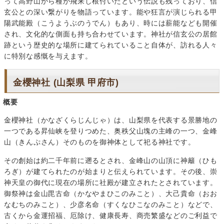
って高野山から種が飛来し根付いたという伝説も残っており、信
玄公との深い繋がりを物語っています。能や狂言が演じられる甲
陽武能殿（こうようぶのうでん）もあり、時には薪能なども開催
され、文化的な側面も持ち合わせています。神社が信玄公の居館
跡という歴史的な場所に建てられていること自体が、訪れる人々
に特別な感慨を与えます。
金櫻神社 (山梨県 甲府市)
概要
金櫻神社（かなざくらじんじゃ）は、山梨県を代表する景勝地の
一つである昇仙峡を登りつめた、奥秩父山塊の主峰の一つ、金峰
山（きんぷさん）そのものを御神体として祀る神社です。
その創始は約二千年前に遡るとされ、金峰山の山頂に神籬（ひも
ろぎ）が建てられたのが始まりと伝えられています。その後、崇
神天皇の御代に現在の場所に社殿が建立されたとされています。
御祭神は金山毘古命（かなやまひこのみこと）、大己貴命（おお
なむちのみこと）、少彦名命（すくなひこなのみこと）などで、
古くから金運招福、厄除け、健康長寿、商売繁盛などのご利益で