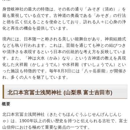
身曾岐神社の最大の特徴は、その名の通り「みそぎ（清め）」を
最も重視している点です。古神道の奥義である「みそぎ」の行法
と徳を広く伝えることを使命としており、訪れる人々に心身の浄
化と再生の機会を提供しています。
境内には、日本随一と称される美しい能舞台があり、神前結婚式
なども執り行われます。これは、芸能を通じても神との結びつき
や清浄さを表現するという日本の伝統的な考え方を反映していま
す。また、「神は火水（かみ）なり」という古神道の教えを具現
化した火祥殿（かしょうでん）や水祥殿（すいしょうでん）とい
った施設も特徴的です。毎年8月3日には「八ヶ岳薪能」が開催さ
れ、多くの人々を魅了しています。
北口本宮冨士浅間神社 (山梨県 富士吉田市)
概要
北口本宮冨士浅間神社（きたぐちほんぐうふじせんげんじんじ
ゃ）は、1900年以上の長い歴史を持つと伝えられる古社で、富士
山信仰における極めて重要な拠点の一つです。