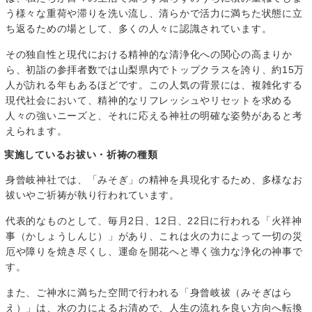
う様々な重荷や滞りを洗い流し、清らかで活力に満ちた状態に立
ち返るための場として、多くの人々に認識されています。
その独自性と現代における精神的な清浄化への関心の高まりか
ら、初詣の参拝者数では山梨県内でトップクラスを誇り、約15万
人が訪れる年もあるほどです。この人気の背景には、複雑化する
現代社会において、精神的なリフレッシュやリセットを求める
人々の強いニーズと、それに応える神社の明確な姿勢があると考
えられます。
実施しているお祓い・祈祷の種類
身曾岐神社では、「みそぎ」の精神を具現化するため、多様なお
祓いやご祈祷が執り行われています。
代表的なものとして、毎月2日、12日、22日に行われる「火祥神
事（かしょうしんじ）」があり、これは火の力によって一切の災
厄や障りを焼き尽くし、運命を開花へと導く強力な浄化の神事で
す。
また、ご神水に満ちた空間で行われる「身曾岐祓（みそぎはら
え）」は、水の力によるお清めで、人生の流れを良い方向へ転換