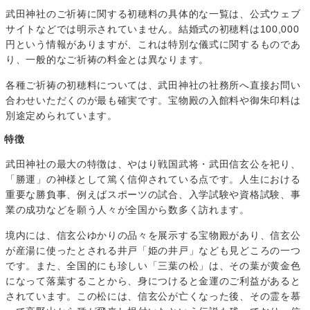
武田神社のご祈祷に関する初穂料の具体的な一覧は、公式ウェブ
サイトなどでは明示されていません。結婚式の初穂料は100,000
円という情報がありますが、これは特別な儀式に関するものであ
り、一般的なご祈祷の料金とは異なります。
各種ご祈祷の初穂料については、武田神社の社務所へ直接お問い
合わせいただくのが最も確実です。宝物殿の入館料や御朱印料は
別途定められています。
特徴
武田神社の最大の特徴は、やはり戦国武将・武田信玄公を祀り、
「勝運」の神様として篤く信仰されている点です。人生における
重要な勝負事、例えばスポーツの試合、入学試験や資格試験、事
業の成功などを願う人々が全国から数多く訪れます。
境内には、信玄公ゆかりの品々を展示する宝物殿があり、信玄公
が産湯に使ったとされる井戸「姫の井戸」なども見どころの一つ
です。また、全国的にも珍しい「三葉の松」は、その葉が黄金色
になって落葉することから、身につけると金運のご利益があると
されています。この松には、信玄公が亡くなった後、その霊を慕